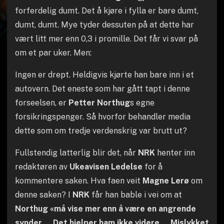
forferdelig dumt. Det å kjøre i fylla er bare dumt,
dumt, dumt. Mye tyder dessuten på at dette har
vært litt mer enn 0,3 i promille. Det får vi svar på
om et par uker. Men:
Ingen er drept. Heldigvis kjørte han bare inn i et
autovern. Det eneste som har gått tapt i denne
forseelsen, er
Petter Northug
s egne
forsikringspenger. Så hvorfor behandler media
dette som om tredje verdenskrig var brutt ut?
Fullstendig latterlig blir det, når
NRK
henter inn
redaktøren av
Ukeavisen Ledelse
for å
kommentere saken. Hva faen veit
Magne Lerø
om
denne saken? I
NRK
får han bable i vei om at
Northug «må vise mer enn å være en angrende
synder ... Det hjelper ham ikke videre … Mislykket