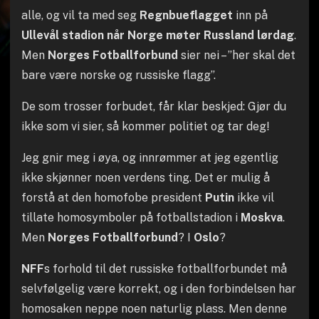
alle, og vil ta med seg
Regnbueflagget
inn på
Ullevål stadion når Norge møter Russland lørdag
.
Men
Norges Fotballforbund
sier nei – ”her skal det
bare være norske og russiske flagg”.
De som trosser forbudet, får klar beskjed: Gjør du
ikke som vi sier, så kommer politiet og tar deg!
Jeg gnir meg i øya, og innrømmer at jeg egentlig
ikke skjønner noen verdens ting. Det er mulig å
forstå at den homofobe president
Putin
ikke vil
tillate homosymboler på fotballstadion i
Moskva
.
Men
Norges Fotballforbund
? I
Oslo
?
NFF
s forhold til det russiske fotballforbundet må
selvfølgelig være korrekt, og i den forbindelsen har
homosaken neppe noen naturlig plass. Men denne