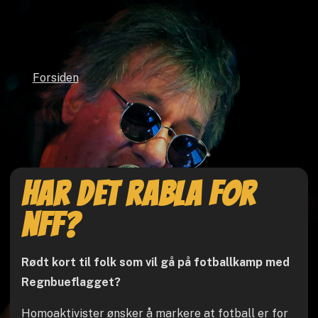
Forsiden
Har det rabla for
NFF?
Rødt kort til folk som vil gå på fotballkamp med
Regnbueflagget?
Homoaktivister ønsker å markere at fotball er for