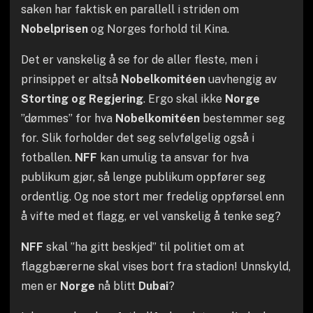
saken har faktisk en parallell i striden om
Nobelprisen
og Norges forhold til Kina.
Det er vanskelig å se for de aller fleste, men i
prinsippet er altså
Nobelkomitéen
uavhengig av
Storting og Regjering
. Ergo skal ikke
Norge
”dømmes” for hva
Nobelkomitéen
bestemmer seg
for. Slik forholder det seg selvfølgelig også i
fotballen.
NFF
kan umulig ta ansvar for hva
publikum gjør, så lenge publikum oppfører seg
ordentlig. Og noe stort mer fredelig oppførsel enn
å vifte med et flagg, er vel vanskelig å tenke seg?
NFF
skal ”ha gitt beskjed” til politiet om at
flaggbærerne skal vises bort fra stadion! Unnskyld,
men er
Norge
nå blitt
Dubai
?