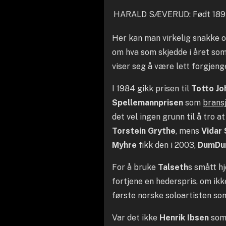
HARALD SÆVERUD: Født 1897, 
Her kan man virkelig snakke om
om hva som skjedde i året som g
viser seg å være lett forgjeng
I 1984 gikk prisen til
Totto J
Spellemannprisen
som
brans
det vel ingen grunn til å tro 
Torstein Grythe
, mens
Vidar
Myhre
fikk den i 2003,
DumDu
For å bruke
Talseth
s smått h
fortjene en hederspris, om ikk
første norske soloartisten so
Var det ikke
Henrik Ibsen
som 