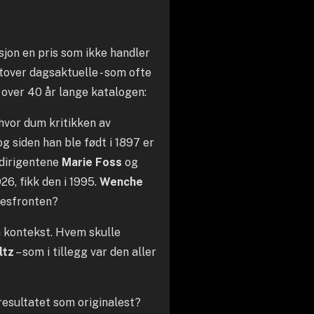
sjon en pris som ikke handler
utover dagsaktuelle - som ofte
n over 40 år lange katalogen:
 hvor dum kritikken av
 og siden han ble født i 1897 er
ordirigentene
Marie Foss
og
926, fikk den i 1995.
Wenche
sesfronten?
å kontekst. Hvem skulle
ltz
– som i tillegg var den aller
resultatet som originalest?