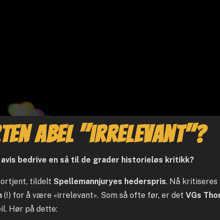
ten Abel "irrelevant"?
is bedrive en så til de grader historieløs kritikk?
ortjent, tildelt
Spellemannjuryes hederspris
. Nå kritisere
n
(!) for å være «irrelevant». Som så ofte før, er det
VGs Tho
il. Hør på dette: