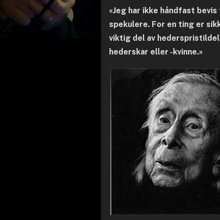
«Jeg har ikke håndfast bevis f
spekulere. For en ting er si
viktig del av hederspristild
hederskar eller -kvinne.»