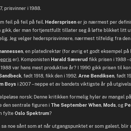
prisvinner i 1988.
 feil på feil på feil.
Hedersprisen
er jo nærmest per defini
ikk, der man fortjenstfullt tillater seg å løfte blikket litt 
elig. Jeg velger hedersprisvinnere, nærmest tilfeldig fra de
ohannessen
, en platedirektør (for øvrig et godt eksempel på
jepris
er). Komponisten
Harald Sæverud
fikk prisen i 1988 –
at 1988 var hans mest produktive år? I 1990 gikk prisen til k
 Sandbeck
, født 1918, fikk den i 1992.
Arne Bendiksen
, født 1
m Boys
i 2007 – neppe et av bandets viktigste år på utgivel
jelpeløse norsk: Denne kritikken formelig hyler av mangel p
e den sentrale figuren i
The September When
,
Mods
, og
Pe
m fylte
Oslo Spektrum
?
sa noe sånt som at når utgangspunktet er som galest, blir 