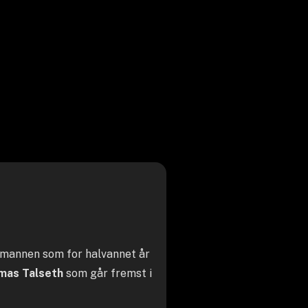
s mannen som for halvannet år
mas Talseth
som går fremst i