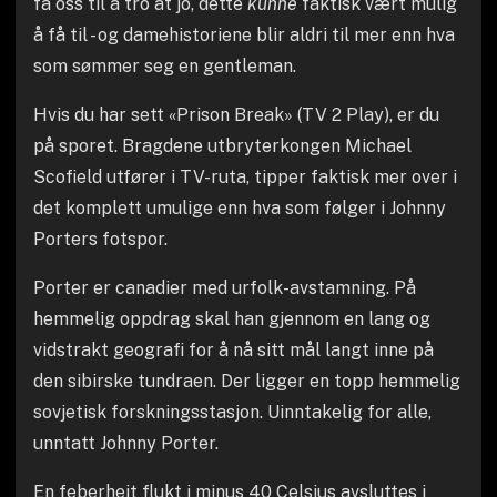
få oss til å tro at jo, dette
kunne
faktisk vært mulig
å få til - og damehistoriene blir aldri til mer enn hva
som sømmer seg en gentleman.
Hvis du har sett «Prison Break» (TV 2 Play), er du
på sporet. Bragdene utbryterkongen Michael
Scofield utfører i TV-ruta, tipper faktisk mer over i
det komplett umulige enn hva som følger i Johnny
Porters fotspor.
Porter er canadier med urfolk-avstamning. På
hemmelig oppdrag skal han gjennom en lang og
vidstrakt geografi for å nå sitt mål langt inne på
den sibirske tundraen. Der ligger en topp hemmelig
sovjetisk forskningsstasjon. Uinntakelig for alle,
unntatt Johnny Porter.
En feberheit flukt i minus 40 Celsius avsluttes i