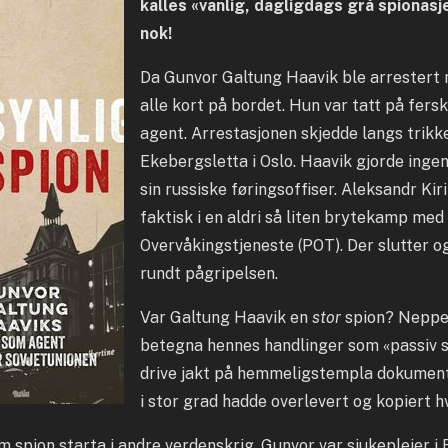
kalles «vanlig, dagligdags grå spionasj
nok!
Da Gunvor Galtung Haavik ble arrestert m
alle kort på bordet. Hun var tatt på fe
agent. Arrestasjonen skjedde langs trikk
Ekebergsletta i Oslo. Haavik gjorde ingen
sin russiske føringsoffiser. Aleksandr Kiri
faktisk i en aldri så liten brytekamp med
Overvåkingstjeneste (POT). Der slutter o
rundt pågripelsen.
Var Galtung Haavik en
stor
spion? Neppe
betegna hennes handlinger som «passiv s
drive jakt på hemmeligstempla dokument,
i stor grad hadde overlevert og kopiert h
spion starta i andre verdenskrig. Gunvor var sjukepleier i 