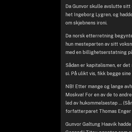
Da Gunvor skulle avslutte sit
het Ingeborg Lygren, og hadde
om skjebnens ironi.
Da norsk etterretning begynte 
hun mesteparten av sitt voksne
med en billighetserstatning p
Sådan er kapitalismen, er det
si. På ulikt vis, fikk begge sin
NB! Etter mange og lange avh
Moskva! For en av de to andr
led av hukommelsestap … (Sånt 
forfatterparet Thomas Enger
Gunvor Galtung Haavik hadde h