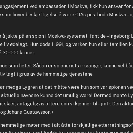
t engasjement ved ambassaden i Moskva, fikk hun ansvar for 
 som hovedbeskjeftigelse å være CIAs postbud i Moskva – o
å jakte på en spion i Moskva-systemet, fant de – Ingeborg L
 liv ødelagt. Hun døde i 1991, og verken hun eller familien
å 30.000 kroner.
 noe som heter. Sådan er spioneriets irrganger, kunne vel b
e liv lagt i grus av de hemmelige tjenestene.
ør medga Lygren at det måtte være hun som var spionen ve
e aktuelle navnene kunne det umulig være! Dermed mente Ly
skjer, antageligvis oftere enn vi kjenner til – jmfr. Den ak
 og Johana Gustawsson.)
emmelige møter med i alt åtte forskjellige etterretningsof