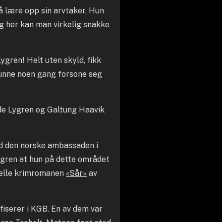
å lære opp sin arvtaker. Hun
g her kan man virkelig snakke
ygren! Helt uten skyld, fikk
 kunne noen gang forsone seg
åde Lygren og Galtung Haavik
d den norske ambassaden i
gren at hun på dette området
tuelle krimromanen
«Sår»
av
fiserer i KGB. En av dem var