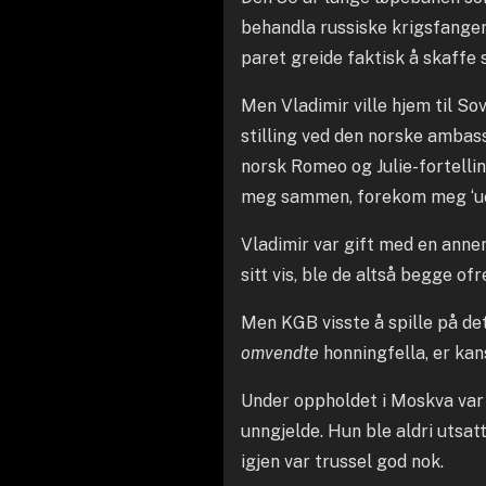
behandla russiske krigsfanger.
paret greide faktisk å skaffe
Men Vladimir ville hjem til So
stilling ved den norske ambass
norsk Romeo og Julie-fortelli
meg sammen, forekom meg ‘uover
Vladimir var gift med en annen
sitt vis, ble de altså begge of
Men KGB visste å spille på det
omvendte
honningfella, er kan
Under oppholdet i Moskva var Gu
unngjelde. Hun ble aldri utsatt
igjen var trussel god nok.