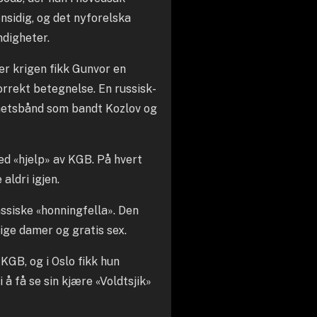
nsidig, og det nyforelska
ndigheter.
er krigen fikk Gunvor en
orrekt betegnelse. En russisk-
ighetsbånd som bandt Kozlov og
ed «hjelp» av KGB. På hvert
aldri igjen.
assiske «honningfella». Den
lige damer og gratis sex.
 KGB, og i Oslo fikk hun
 å få se sin kjære «Voldtsjik»