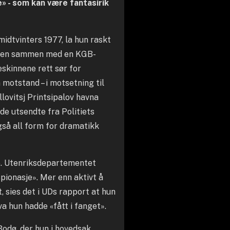
e» - som kan være fantasirik
idtvinters 1977, la hun raskt
rsken sammen med en KGB-
eskinnene rett sør for
 motstand – i motsetning til
llovitsj Printsipalov havna
 de utsendte fra Politiets
gså all form for dramatikk
. Utenriksdepartementet
pionasje». Mer enn aktivt å
 sies det i UDs rapport at hun
va hun hadde «fått i fanget».
Bodø, der hun i hovedsak