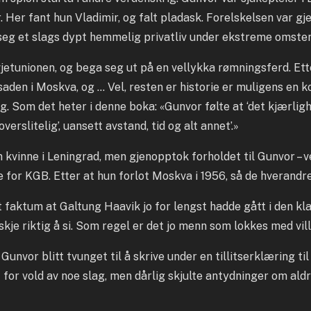
 Her fant hun Vladimir, og falt pladask. Forelskelsen var gje
 seg et slags dypt hemmelig privatliv under ekstreme omste
vjetunionen, og bega seg ut på en vellykka rømningsferd. Ett
aden i Moskva, og … Vel, resten er historie er muligens en k
ng. Som det heter i denne boka: «Gunvor følte at ‘det kjærl
slitelig’, uansett avstand, tid og alt annet’.»
 kvinne i Leningrad, men gjenopptok forholdet til Gunvor – v
re for KGB. Etter at hun forlot Moskva i 1956, så de hverandre 
 faktum at Galtung Haavik jo for lengst hadde gått i den kl
skje riktig å si. Som regel er det jo menn som lokkes med vil
nvor blitt tvunget til å skrive under en tillitserklæring til
 for vold av noe slag, men dårlig skjulte antydninger om aldri