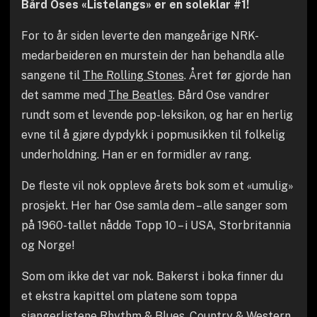
Bård Oses «Listelangs» er en soleklar #1!
For to år siden leverte den mangeårige NRK-
medarbeideren en murstein der han behandla alle
sangene til
The Rolling Stones
. Året før gjorde han
det samme med
The Beatles
. Bård Ose vandrer
rundt som et levende pop-leksikon, og har en herlig
evne til å gjøre dypdykk i popmusikken til folkelig
underholdning. Han er en formidler av rang.
De fleste vil nok oppleve årets bok som et «umulig»
prosjekt. Her har Ose samla dem – alle sanger som
på 1960-tallet nådde Topp 10 – i USA, Storbritannia
og Norge!
Som om ikke det var nok. Bakerst i boka finner du
et ekstra kapittel om platene som toppa
sjangerlistene Rhythm & Blues, Country & Western