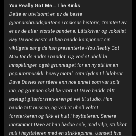
You Really Got Me – The Kinks
Dette er utvilsomt en av de beste
gjennombruddsplatene i rockens historie, fremført av
et av de aller største bandene. Låtskriver og vokalist
Ray Davies visste at han hadde komponert sin
viktigste sang da han presenterte «You Really Got
Me» for de andre i bandet. Og ved et uhell la
innspillingen også grunnlaget for en ny stil innen
populærmusikk: heavy metal. Gitarlyden til lillebror
Dave Davies var råere enn noe annet som var spilt
inn, og grunnen skal ha vært at Dave hadde fått
ødelagt gitarforsterkeren på vei til studio. Han
hadde tatt bussen, og ved et uhell veltet
forsterkeren og fikk et hull i høyttaleren. Senere
innrømmet Dave at han hadde selv, med vilje, stukket
hull i høyttaleren med en strikkepinne. Uansett hva