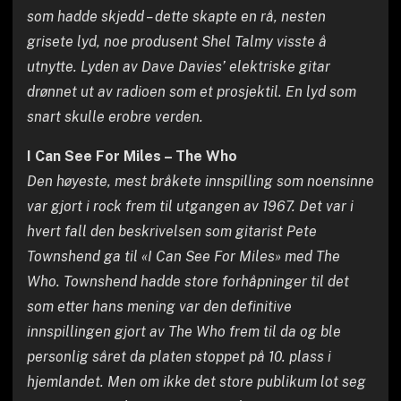
som hadde skjedd – dette skapte en rå, nesten
grisete lyd, noe produsent Shel Talmy visste å
utnytte. Lyden av Dave Davies’ elektriske gitar
drønnet ut av radioen som et prosjektil. En lyd som
snart skulle erobre verden.
I Can See For Miles – The Who
Den høyeste, mest bråkete innspilling som noensinne
var gjort i rock frem til utgangen av 1967. Det var i
hvert fall den beskrivelsen som gitarist Pete
Townshend ga til «I Can See For Miles» med The
Who. Townshend hadde store forhåpninger til det
som etter hans mening var den definitive
innspillingen gjort av The Who frem til da og ble
personlig såret da platen stoppet på 10. plass i
hjemlandet. Men om ikke det store publikum lot seg