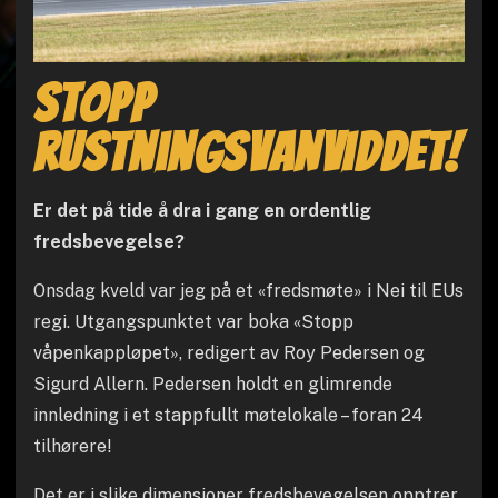
Stopp
rustningsvanviddet!
Er det på tide å dra i gang en ordentlig
fredsbevegelse?
Onsdag kveld var jeg på et «fredsmøte» i Nei til EUs
regi. Utgangspunktet var boka «Stopp
våpenkappløpet», redigert av Roy Pedersen og
Sigurd Allern. Pedersen holdt en glimrende
innledning i et stappfullt møtelokale – foran 24
tilhørere!
Det er i slike dimensjoner fredsbevegelsen opptrer.