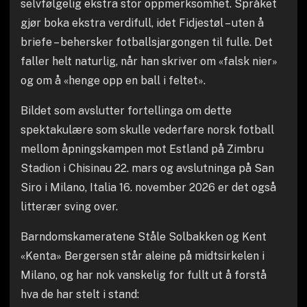
selvfølgelig ekstra stor oppmerksomhet. Språket
gjør boka ekstra verdifull, idet Fidjestøl – uten å
briefe – behersker fotballsjargongen til fulle. Det
faller helt naturlig, når han skriver om «falsk nier»
og om å «henge opp en ball i feltet».
Bildet som avslutter fortellinga om dette
spektakulære som skulle vederfare norsk fotball
mellom åpningskampen mot Estland på Zimbru
Stadion i Chisinau 22. mars og avslutninga på San
Siro i Milano, Italia 16. november 2026 er det også
litterær sving over.
Barndomskameratene Ståle Solbakken og Kent
«Kenta» Bergersen står aleine på midtsirkelen i
Milano, og har nok vanskelig for fullt ut å forstå
hva de har stelt i stand: