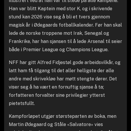
illustrert ved at han var til stede på alle kampene.
Han var blitt Kaptein med stor K, og i skrivende
stund kan 2026 vise seg å bli et tvers gjennom
magisk år i Ødegaards fotballkalender. Før han skal
lede de norske troppene mot Irak, Senegal og
Frankrike, har han sjansen til å lede Arsenal til seier
både i Premier League og Champions League.
NFF har gitt Alfred Fidjestøl gode arbeidsvilkår, og
latt ham få tilgang til det aller helligste der alle
andre med skrivekløe har møtt stengte dører. Det
viser seg å ha vært en fornuftig sjanse å ta;
forfatteren forvalter sine privilegier ytterst
pietetsfullt.
Kampforløpet utgjør størsteparten av boka, men
Martin Ødegaard og Ståle «Salvatore» vies