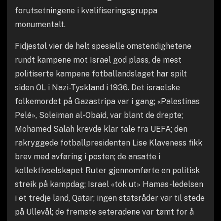
forutsetningene i kvalifiseringsgruppa
monumentalt.
Fidjestøl vier de helt spesielle omstendighetene
rundt kampene mot Israel god plass, de mest
politiserte kampene fotballandslaget har spilt
siden OL i Nazi-Tyskland i 1936. Det israelske
folkemordet på Gazastripa var i gang; «Palestinas
Pelé», Soleiman al-Obaid, var blant de drepte;
Mohamed Salah krevde klar tale fra UEFA; den
rakryggede fotballpresidenten Lise Klaveness fikk
brev med avføring i posten; de ansatte i
kollektivselskapet Ruter gjennomførte en politisk
streik på kampdag; Israel «tok ut» Hamas-ledelsen
i et tredje land, Qatar; ingen statsråder var til stede
på Ullevål; de fremste seteradene var tømt for å