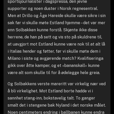
sportsjournalister i dagspressa, den jevne
supporter og noen duster i Norsk regnesentral.
Men at Drillo og Åge Hareide skulle være sikre i sin
sak før vi skulle møte Estland hjemme – det var mer
enn Solbakken kunne forstå. Skjønte ikke disse
herrene, de han på sett og vis sto på skuldrene til,
at uavgjort mot Estland kunne være nok til at alt lå
i Italias hender og føtter, før vi skulle møte dem i
Milano i siste og avgjørende match? Kvalifiseringa
gikk over åtte kamper, og et «bananskall» kunne
være alt som skulle til for å ødelegge hele greia.
Og Solbakkens verste mareritt var virkelig nær ved
å bli virkelighet. Mot Estland borte hadde vi i
sannhet stang-inn, bokstavelig talt. To ganger
smalt det i stengene bak Nyland i det norske målet.
Noen centimeters endring i ballbanen kunne endra