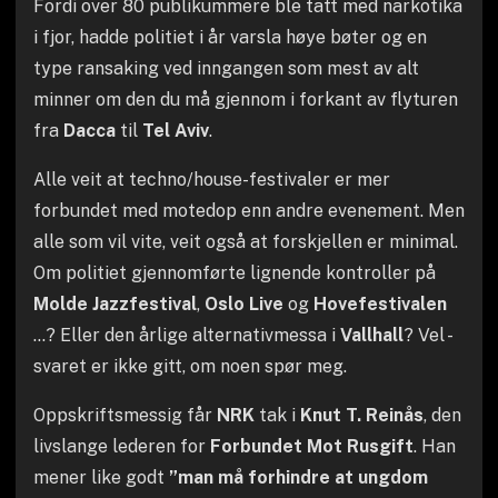
Fordi over 80 publikummere ble tatt med narkotika
i fjor, hadde politiet i år varsla høye bøter og en
type ransaking ved inngangen som mest av alt
minner om den du må gjennom i forkant av flyturen
fra
Dacca
til
Tel Aviv
.
Alle veit at techno/house-festivaler er mer
forbundet med motedop enn andre evenement. Men
alle som vil vite, veit også at forskjellen er minimal.
Om politiet gjennomførte lignende kontroller på
Molde Jazzfestival
,
Oslo Live
og
Hovefestivalen
…? Eller den årlige alternativmessa i
Vallhall
? Vel -
svaret er ikke gitt, om noen spør meg.
Oppskriftsmessig får
NRK
tak i
Knut T. Reinås
, den
livslange lederen for
Forbundet Mot Rusgift
. Han
mener like godt
”man må forhindre at ungdom