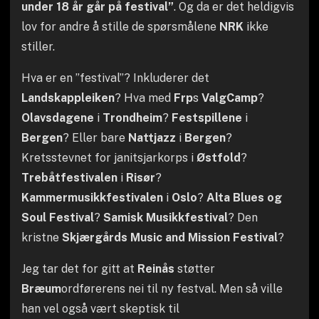
under 18 år går på festival”
. Og da er det heldigvis
lov for andre å stille de spørsmålene
NRK
ikke
stiller.
Hva er en ”festival”? Inkluderer det
Landskappleiken
? Hva med
Frp
s
ValgCamp
?
Olavsdagene
i
Trondheim
?
Festspillene
i
Bergen
? Eller bare
Nattjazz
i
Bergen
?
Kretsstevnet for janitsjarkorps i
Østfold
?
Trebåtfestivalen
i
Risør
?
Kammermusikkfestivalen
i
Oslo
?
Alta Blues og
Soul Festival
?
Samisk Musikkfestival
? Den
kristne
Skjærgårds Music and Mission Festival
?
Jeg tar det for gitt at
Reinås
støtter
Bræum
ordførerens nei til ny festval. Men så ville
han vel også vært skeptisk til