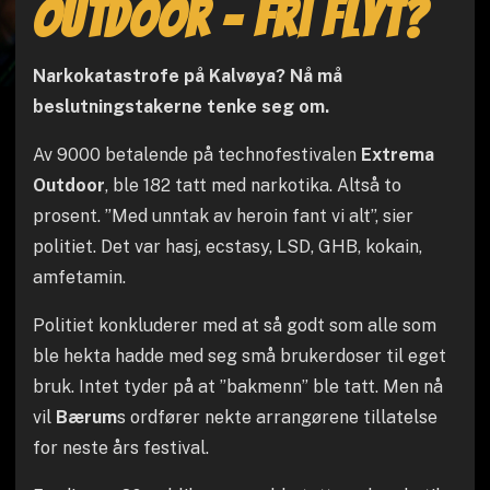
Outdoor - fri flyt?
Narkokatastrofe på Kalvøya? Nå må
beslutningstakerne tenke seg om.
Av 9000 betalende på technofestivalen
Extrema
Outdoor
, ble 182 tatt med narkotika. Altså to
prosent. ”Med unntak av heroin fant vi alt”, sier
politiet. Det var hasj, ecstasy, LSD, GHB, kokain,
amfetamin.
Politiet konkluderer med at så godt som alle som
ble hekta hadde med seg små brukerdoser til eget
bruk. Intet tyder på at ”bakmenn” ble tatt. Men nå
vil
Bærum
s ordfører nekte arrangørene tillatelse
for neste års festival.