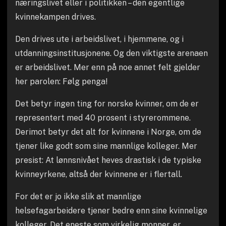
næringslivet eller i politikken – den egentlige
kvinnekampen drives.
Den drives ute i arbeidslivet, i hjemmene, og i
utdanningsinstitusjonene. Og den viktigste arenaen
er arbeidslivet. Mer enn på noe annet felt gjelder
her parolen: Følg penga!
Det betyr ingen ting for norske kvinner, om de er
representert med 40 prosent i styrerommene.
Derimot betyr det alt for kvinnene i Norge, om de
tjener like godt som sine mannlige kolleger. Mer
presist: At lønnsnivået heves drastisk i de typiske
kvinneyrkene, altså der kvinnene er i flertall.
For det er jo ikke slik at mannlige
helsefagarbeidere tjener bedre enn sine kvinnelige
kolleger. Det eneste som virkelig monner, er