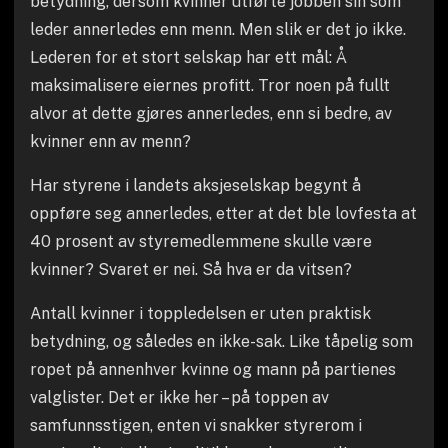
betydning, dersom kvinner utførte jobben sin som
leder annerledes enn menn. Men slik er det jo ikke.
Lederen for et stort selskap har ett mål: Å
maksimalisere eiernes profitt. Tror noen på fullt
alvor at dette gjøres annerledes, enn si bedre, av
kvinner enn av menn?
Har styrene i landets aksjeselskap begynt å
oppføre seg annerledes, etter at det ble lovfesta at
40 prosent av styremedlemmene skulle være
kvinner? Svaret er nei. Så hva er da vitsen?
Antall kvinner i toppledelsen er uten praktisk
betydning, og således en ikke-sak. Like tåpelig som
ropet på annenhver kvinne og mann på partienes
valglister. Det er ikke her – på toppen av
samfunnsstigen, enten vi snakker styrerom i