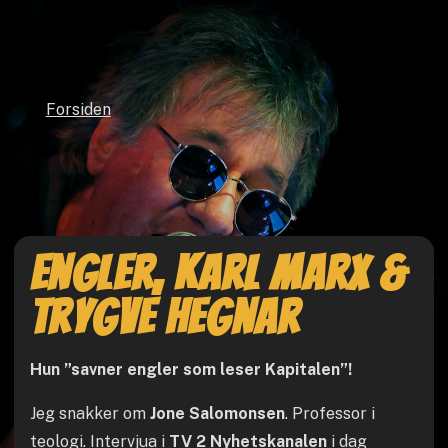
Forsiden
Engler, Karl Marx &
Trygve Hegnar
Hun ”savner engler som leser Kapitalen”!
Jeg snakker om
Jone Salomonsen
. Professor i
teologi. Intervjua i
TV 2 Nyhetskanalen
i dag