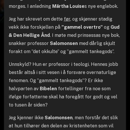
morges. I anledning
Märtha Louise
s nye englebok.
Jeg har skrevet om dette
før
, og skjønner stadig
vekk ikke forskjellen på
”gammel overtro”
og
Gud
& Den Hellige Ånd
. I møte med prinsessas nye bok,
snakker professor
Salomonsen
med dårlig skjult
forakt om ”det okkulte” og ”gammelt tankegods”.
Unnskyld? Hun er professor i teologi. Hennes jobb
består altså i sitt vesen i å forsvare overnaturlige
fenomen. Og ”gammelt tankegods”? Er ikke
halvparten av
Bibelen
fortellinger fra noe som
ifølge forfatterne skal ha foregått for godt og vel
to tusen år siden?
Jeg kjenner ikke
Salomonsen
, men forstår det slik
at hun tilhører den delen av kristenheten som vil