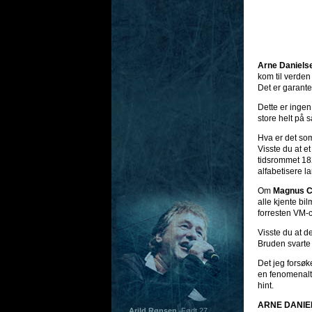
Arne Daniels
kom til verden
Det er garant
Dette er ingen
store helt på 
Hva er det som
Visste du at e
tidsrommet 182
alfabetisere 
Om
Magnus C
alle kjente bi
forresten VM-
Visste du at d
Bruden svarte 
Det jeg forsøk
en fenomenalt 
hint.
ARNE DANIE
Arild Rønsen
. Født 27.