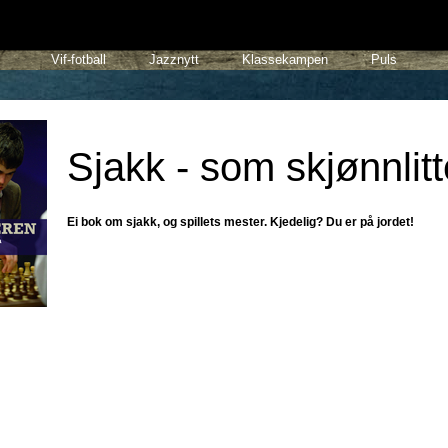
Vif-fotball
Jazznytt
Klassekampen
Puls
Sjakk - som skjønnlitt
Ei bok om sjakk, og spillets mester. Kjedelig? Du er på jordet!