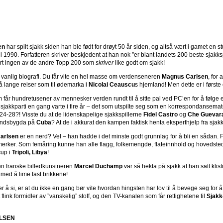
en
har spilt sjakk siden han ble født for drøyt 50 år siden, og altså vært i gamet en 
 i 1990. Forfatteren skriver beskjedent at han nok ”er blant landets 200 beste sjakks
ert ingen av de andre Topp 200 som
skriver
like godt om sjakk!
 vanlig biografi. Du får vite en hel masse om verdenseneren
Magnus Carlsen
, for 
så lange reiser som til ødemarka i
Nicolai Ceauscu
s hjemland! Men dette er i førs
 får hundretusener av mennesker verden rundt til å sitte pal ved PC’en for å følge
t sjakkparti en gang varte i fire år – det som utspilte seg som en korrespondansem
4-28?! Visste du at de lidenskapelige sjakkspillerne
Fidel Castro
og
Che Guevar
landsbygda på
Cuba
? At de i akkurat den kampen faktisk henta eksperthjelp fra sja
arlsen
er en nerd? Vel – han hadde i det minste godt grunnlag for å bli en sådan. F
lmerker. Som femåring kunne han alle flagg, folkemengde, flateinnhold og hovedsted
cup i
Tripoli, Libya
!
en franske billedkunstneren
Marcel Duchamp
var så hekta på sjakk at han satt klistr
med å lime fast brikkene!
er å si, er at du ikke en gang bør vite hvordan hingsten har lov til å bevege seg for 
flink formidler av ”vanskelig” stoff, og den TV-kanalen som får rettighetene til
Sjakk
LSEN