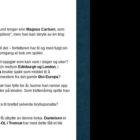
stund lenger enn
Magnus Carlsen
, som
pillere”, men han kan skryte av én ting:
all del – forfatteren har til og med fulgt sin
te omgang ei bok om
spillet
.
 et oppgjør som kan vare i dager og uker?
atch mellom
Edinburgh og London
, i
a
brukte sjakk som middel til å
kkmestere fra det gamle
Øst-Europa
?
ør han fylte tre år, kunne han ramse opp
er på kloden. Som trettenåring spilte han
a til brettet selveste bryllupsnatta?
å få utbytte av denne boka.
Danielsen
er
-OL i Tromsø
har med dette fått et lite