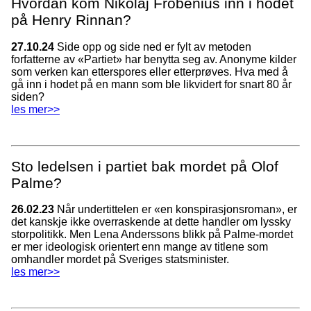
Hvordan kom Nikolaj Frobenius inn i hodet
på Henry Rinnan?
27.10.24
Side opp og side ned er fylt av metoden
forfatterne av «Partiet» har benytta seg av. Anonyme kilder
som verken kan etterspores eller etterprøves. Hva med å
gå inn i hodet på en mann som ble likvidert for snart 80 år
siden?
les mer>>
Sto ledelsen i partiet bak mordet på Olof
Palme?
26.02.23
Når undertittelen er «en konspirasjonsroman», er
det kanskje ikke overraskende at dette handler om lyssky
storpolitikk. Men Lena Anderssons blikk på Palme-mordet
er mer ideologisk orientert enn mange av titlene som
omhandler mordet på Sveriges statsminister.
les mer>>