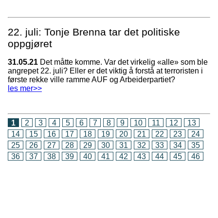
22. juli: Tonje Brenna tar det politiske
oppgjøret
31.05.21
Det måtte komme. Var det virkelig «alle» som ble
angrepet 22. juli? Eller er det viktig å forstå at terroristen i
første rekke ville ramme AUF og Arbeiderpartiet?
les mer>>
1
2
3
4
5
6
7
8
9
10
11
12
13
14
15
16
17
18
19
20
21
22
23
24
25
26
27
28
29
30
31
32
33
34
35
36
37
38
39
40
41
42
43
44
45
46