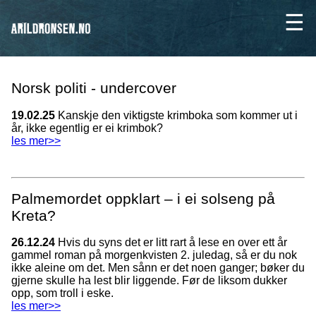
Norsk politi - undercover
19.02.25
Kanskje den viktigste krimboka som kommer ut i
år, ikke egentlig er ei krimbok?
les mer>>
Palmemordet oppklart – i ei solseng på
Kreta?
26.12.24
Hvis du syns det er litt rart å lese en over ett år
gammel roman på morgenkvisten 2. juledag, så er du nok
ikke aleine om det. Men sånn er det noen ganger; bøker du
gjerne skulle ha lest blir liggende. Før de liksom dukker
opp, som troll i eske.
les mer>>