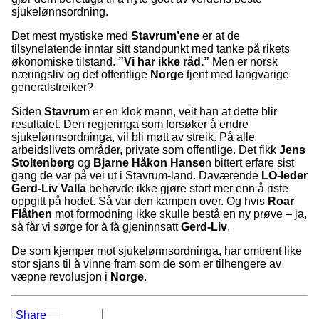
sjukelønnsordning.
Det mest mystiske med
Stavrum’ene
er at de
tilsynelatende inntar sitt standpunkt med tanke på rikets
økonomiske tilstand.
”Vi har ikke råd.”
Men er norsk
næringsliv og det offentlige
Norge
tjent med langvarige
generalstreiker?
Siden
Stavrum
er en klok mann, veit han at dette blir
resultatet. Den regjeringa som forsøker å endre
sjukelønnsordninga, vil bli møtt av streik. På alle
arbeidslivets områder, private som offentlige. Det fikk
Jens
Stoltenberg
og
Bjarne Håkon Hanse
n bittert erfare sist
gang de var på vei ut i Stavrum-land. Daværende
LO-leder
Gerd-Liv Valla
behøvde ikke gjøre stort mer enn å riste
oppgitt på hodet. Så var den kampen over. Og hvis
Roar
Flåthen
mot formodning ikke skulle bestå en ny prøve – ja,
så får vi sørge for å få gjeninnsatt
Gerd-Liv
.
De som kjemper mot sjukelønnsordninga, har omtrent like
stor sjans til å vinne fram som de som er tilhengere av
væpne revolusjon i
Norge
.
|
Share