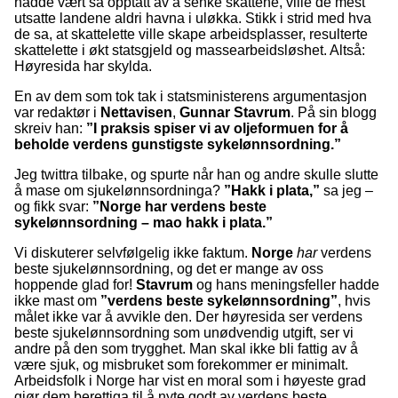
hadde vært så opptatt av å senke skattene, ville de mest
utsatte landene aldri havna i uløkka. Stikk i strid med hva
de sa, at skattelette ville skape arbeidsplasser, resulterte
skattelette i økt statsgjeld og massearbeidsløshet. Altså:
Høyresida har skylda.
En av dem som tok tak i statsministerens argumentasjon
var redaktør i
Nettavisen
,
Gunnar Stavrum
. På sin blogg
skreiv han:
”I praksis spiser vi av oljeformuen for å
beholde verdens gunstigste sykelønnsordning.”
Jeg twittra tilbake, og spurte når han og andre skulle slutte
å mase om sjukelønnsordninga?
”Hakk i plata,”
sa jeg –
og fikk svar:
”Norge har verdens beste
sykelønnsordning – mao hakk i plata.”
Vi diskuterer selvfølgelig ikke faktum.
Norge
har
verdens
beste sjukelønnsordning, og det er mange av oss
hoppende glad for!
Stavrum
og hans meningsfeller hadde
ikke mast om
”verdens beste sykelønnsordning”
, hvis
målet ikke var å avvikle den. Der høyresida ser verdens
beste sjukelønnsordning som unødvendig utgift, ser vi
andre på den som trygghet. Man skal ikke bli fattig av å
være sjuk, og misbruket som forekommer er minimalt.
Arbeidsfolk i Norge har vist en moral som i høyeste grad
gjør dem berettiga til å nyte godt av verdens beste