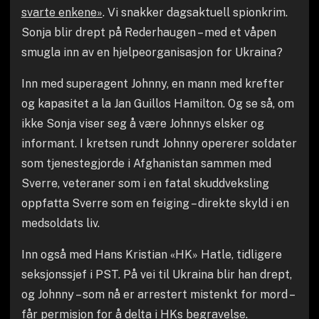
svarte enkene»
. Vi snakker dagsaktuell spionkrim.
Sonja blir drept på Rederhaugen – med et våpen
smugla inn av en hjelpeorganisasjon for Ukraina?
Inn med superagent Johnny, en mann med krefter
og kapasitet a la Jan Guillos Hamilton. Og se så, om
ikke Sonja viser seg å være Johnnys elsker og
informant. I kretsen rundt Johnny opererer soldater
som tjenestegjorde i Afghanistan sammen med
Sverre, veteraner som i en fatal skuddveksling
oppfatta Sverre som en feiging – direkte skyld i en
medsoldats liv.
Inn også med Hans Kristian «HK» Hatle, tidligere
seksjonssjef i PST. På vei til Ukraina blir han drept,
og Johnny – som nå er arrestert mistenkt for mord –
får permisjon for å delta i HKs begravelse.