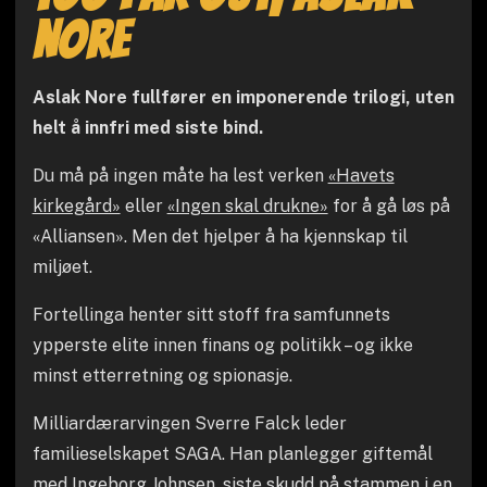
Nore
Aslak Nore fullfører en imponerende trilogi, uten
helt å innfri med siste bind.
Du må på ingen måte ha lest verken
«Havets
kirkegård»
eller
«Ingen skal drukne»
for å gå løs på
«Alliansen». Men det hjelper å ha kjennskap til
miljøet.
Fortellinga henter sitt stoff fra samfunnets
ypperste elite innen finans og politikk – og ikke
minst etterretning og spionasje.
Milliardærarvingen Sverre Falck leder
familieselskapet SAGA. Han planlegger giftemål
med Ingeborg Johnsen, siste skudd på stammen i en