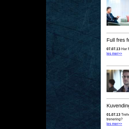
Full fres 
07.07.13
Har F
les mer>>
Kuvending
01.07.13
Treho
trenering?
les mer>>