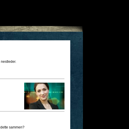
s nestleder.
r dette sammen?