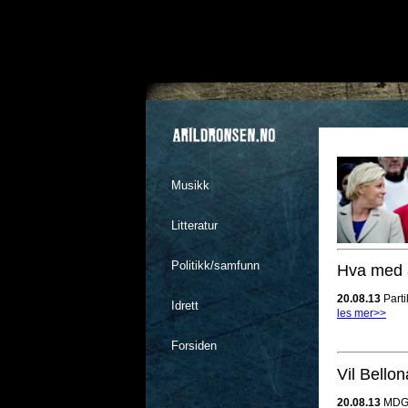
Musikk
Litteratur
Politikk/samfunn
Hva med å
20.08.13
Parti
Idrett
les mer>>
Forsiden
Vil Bello
20.08.13
MDG s