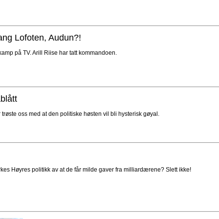
ang Lofoten, Audun?!
amp på TV. Arill Riise har tatt kommandoen.
blått
r trøste oss med at den politiske høsten vil bli hysterisk gøyal.
kes Høyres politikk av at de får milde gaver fra milliardærene? Slett ikke!