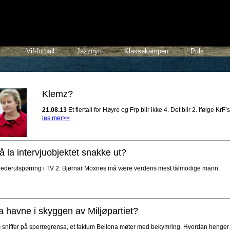
Vif-fotball
Jazznytt
Klassekampen
Puls
Klemz?
21.08.13
Et flertall for Høyre og Frp blir ikke 4. Det blir 2. Ifølge KrF’
les mer>>
 la intervjuobjektet snakke ut?
lederutspørring i TV 2: Bjørnar Moxnes må være verdens mest tålmodige mann.
na havne i skyggen av Miljøpartiet?
niffer på sperregrensa, et faktum Bellona møter med bekymring. Hvordan henge