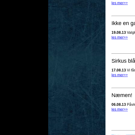
les mer>>
Ikke en g
19.08.13
Valgk
les mer>>
Sirkus blå
17.08.13
Vi få
les mer>>
Næmen!
06.08.13
Påvir
les mer>>