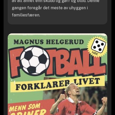
av alt annet enn skudd og gørr og blod. Denne
gangen foregår det meste av uhyggen i
familiesfæren.